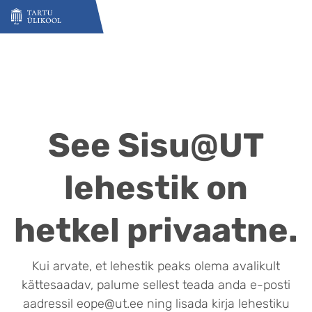
Liigu edasi põhisisu juurde
See Sisu@UT
lehestik on
hetkel privaatne.
Kui arvate, et lehestik peaks olema avalikult
kättesaadav, palume sellest teada anda e-posti
aadressil eope@ut.ee ning lisada kirja lehestiku