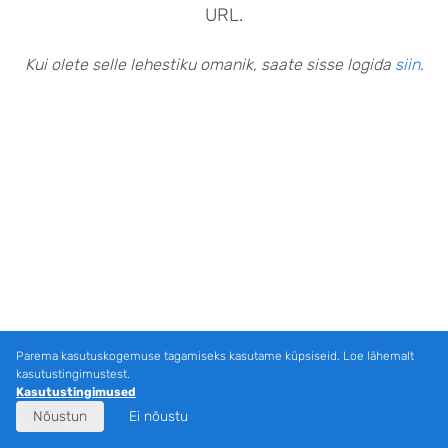
URL.
Kui olete selle lehestiku omanik, saate sisse logida
siin
.
Parema kasutuskogemuse tagamiseks kasutame küpsiseid. Loe lähemalt
kasutustingimustest.
Kasutustingimused
Nõustun
Ei nõustu