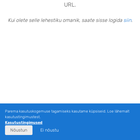
URL.
Kui olete selle lehestiku omanik, saate sisse logida
siin
.
Parema kasutuskogemuse tagamiseks kasutame küpsiseid. Loe lähemalt
kasutustingimustest.
Kasutustingimused
Nõustun
Ei nõustu