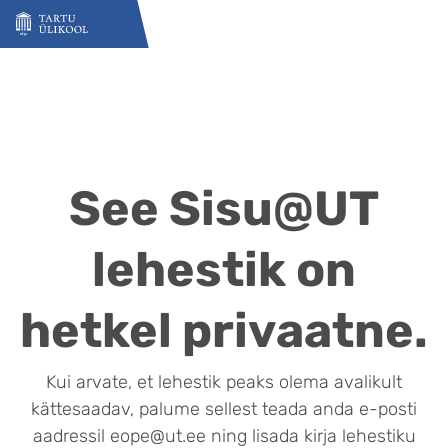
Liigu edasi põhisisu juurde
See Sisu@UT
lehestik on
hetkel privaatne.
Kui arvate, et lehestik peaks olema avalikult
kättesaadav, palume sellest teada anda e-posti
aadressil eope@ut.ee ning lisada kirja lehestiku